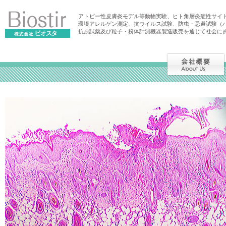
アトピー性皮膚炎モデル等動物実験、ヒト角層炎症性サイ
環境アレルゲン測定、抗ウイルス試験、防虫・忌避試験（
抗原試薬及び粒子・粉体計測機器製造販売を通じて社会に