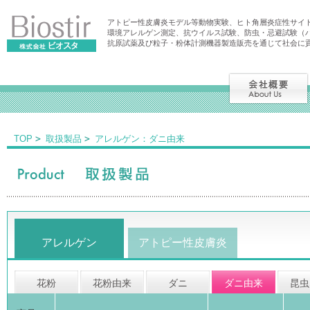
アトピー性皮膚炎モデル等動物実験、ヒト角層炎症性サイ
環境アレルゲン測定、抗ウイルス試験、防虫・忌避試験（
抗原試薬及び粒子・粉体計測機器製造販売を通じて社会に
TOP
取扱製品
アレルゲン：ダニ由来
アレルゲン
アトピー性皮膚炎
花粉
花粉由来
ダニ
ダニ由来
昆虫