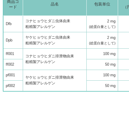
商品コ
品名
包装単位
ード
（
コナヒョウヒダニ虫体由来
2 mg
Dfb
粗精製アレルゲン
(総蛋白量として)
ヤケヒョウヒダニ虫体由来
2 mg
Dpb
粗精製アレルゲン
(総蛋白量として)
ff001
100 mg
コナヒョウヒダニ排泄物由来
粗精製アレルゲン
ff002
50 mg
pf001
100 mg
ヤケヒョウヒダニ排泄物由来
粗精製アレルゲン
pf002
50 mg