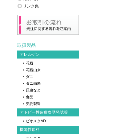
リンク集
取扱製品
アレルゲン
花粉
花粉由来
ダニ
ダニ由来
昆虫など
食品
受託製造
アトピー性皮膚炎誘発試薬
ビオスタAD
機能性原料